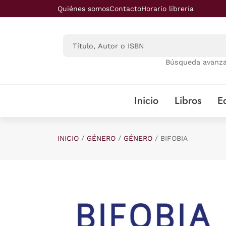
Saltar al contenido principal
Quiénes somos
Contacto
Horario librería
Búsqueda avanz
Inicio
Libros
Ed
INICIO
GÉNERO
GÉNERO
BIFOBIA