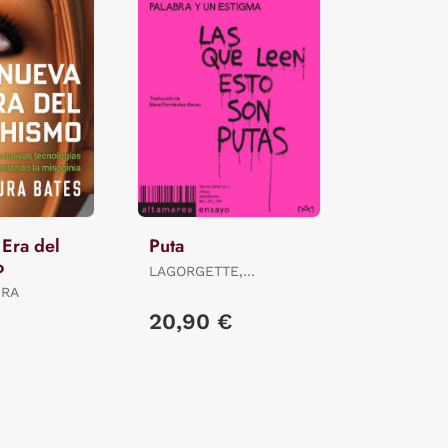
Era del
Puta
o
LAGORGETTE,
DOMINIQUE
URA
€
20,90 €