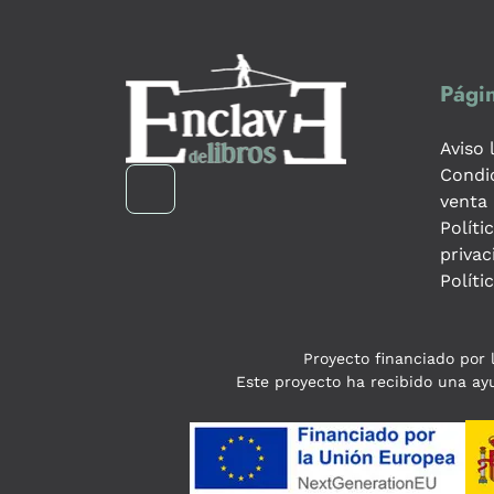
Págin
Aviso 
Condi
venta
Políti
privac
Políti
Proyecto financiado por l
Este proyecto ha recibido una ayu