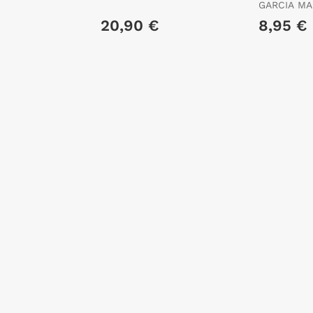
Limitada)
ALESSANDRO
GARCIA MA
GABRIEL
20,90 €
8,95 €