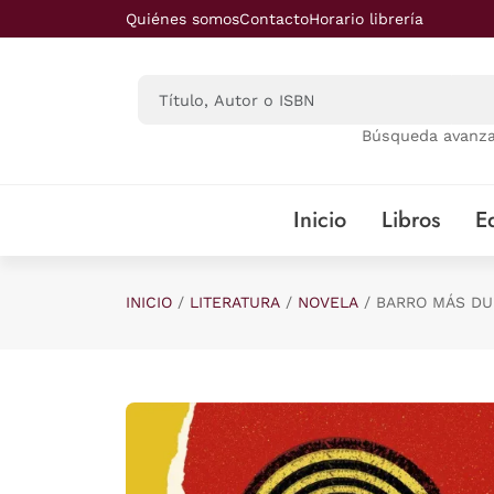
Saltar al contenido principal
Quiénes somos
Contacto
Horario librería
Búsqueda avanz
Inicio
Libros
Ed
INICIO
LITERATURA
NOVELA
BARRO MÁS DU