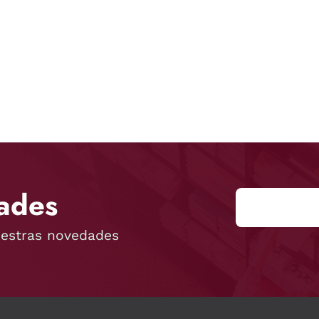
ades
uestras novedades