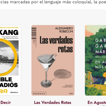
ias marcadas por el lenguaje más coloquial, la poesí
 Decir
Las Verdades Rotas
En Agost