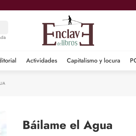
ada
itorial
Actividades
Capitalismo y locura
P
GUA
Báilame el Agua