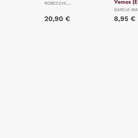
Vemos (E
ROBECCHI,
Limitada)
ALESSANDRO
GARCIA MA
GABRIEL
20,90 €
8,95 €