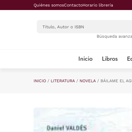
Saltar al contenido principal
Quiénes somos
Contacto
Horario librería
Búsqueda avanz
Inicio
Libros
Ed
INICIO
LITERATURA
NOVELA
BÁILAME EL A