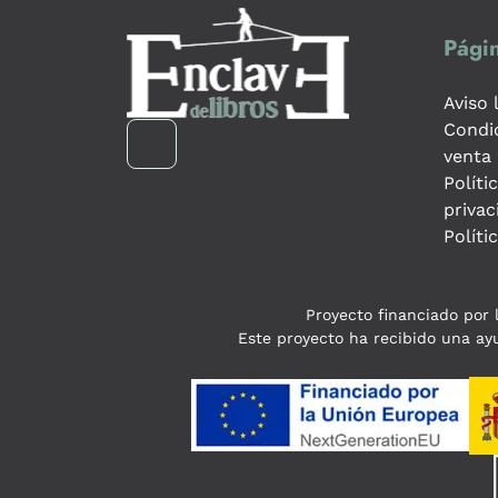
Págin
Aviso 
Condi
venta
Políti
privac
Políti
Proyecto financiado por l
Este proyecto ha recibido una ayu