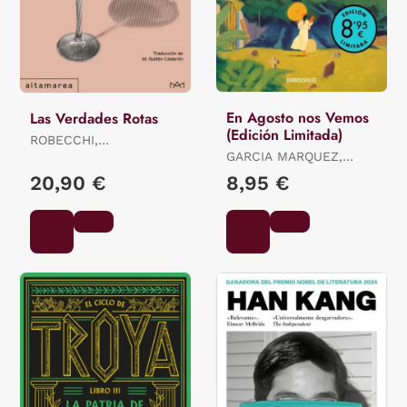
En Agosto nos Vemos
Las Verdades Rotas
(Edición Limitada)
ROBECCHI,
ALESSANDRO
GARCIA MARQUEZ,
GABRIEL
20,90 €
8,95 €