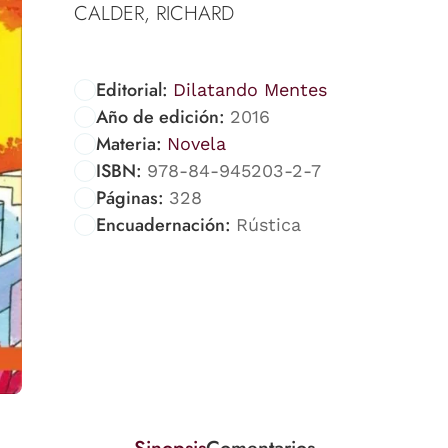
CALDER, RICHARD
Editorial:
Dilatando Mentes
Año de edición:
2016
Materia:
Novela
ISBN:
978-84-945203-2-7
Páginas:
328
Encuadernación:
Rústica