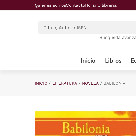
Saltar al contenido principal
Quiénes somos
Contacto
Horario librería
Búsqueda avanz
Inicio
Libros
Ed
INICIO
LITERATURA
NOVELA
BABILONIA