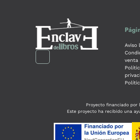
Págin
Aviso 
Condi
venta
Políti
privac
Políti
Proyecto financiado por l
Este proyecto ha recibido una ayu