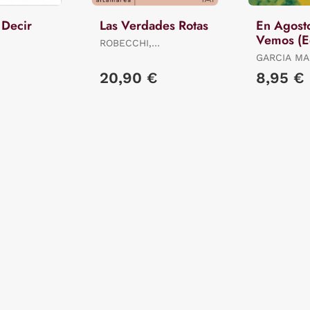
 Decir
Las Verdades Rotas
En Agost
Vemos (E
ROBECCHI,
Limitada)
ALESSANDRO
GARCIA MA
GABRIEL
20,90 €
8,95 €