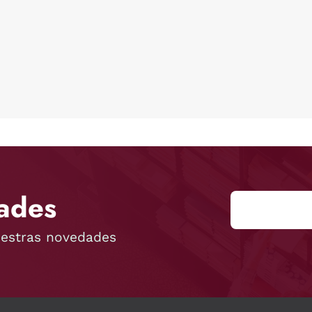
ades
uestras novedades