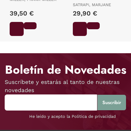
Aniversario)
SATRAPI, MARJANE
39,50 €
29,90 €
Boletín de Novedades
Suscríbete y estarás al tanto de nuestras
novedades
He leído y acepto la Política de privacidad