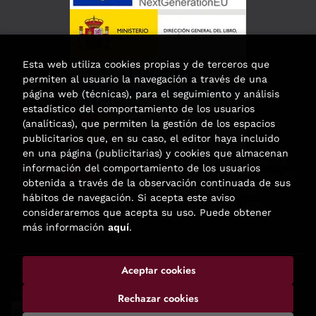
Esta web utiliza cookies propias y de terceros que
permiten al usuario la navegación a través de una
página web (técnicas), para el seguimiento y análisis
estadístico del comportamiento de los usuarios
(analíticas), que permiten la gestión de los espacios
publicitarios que, en su caso, el editor haya incluido
en una página (publicitarias) y cookies que almacenan
Esta actividad ha recibido una ayuda
información del comportamiento de los usuarios
para la modernización de las librerías de
obtenida a través de la observación continuada de sus
la Comunidad de Madrid
hábitos de navegación. Si acepta este aviso
correspondiente al año 2025.
consideraremos que acepta su uso. Puede obtener
más información
aquí
.
Aceptar cookies
2026 ©
Enclave de libros
. Todos los Derechos Reservados |
Trevenque Group
Rechazar cookies