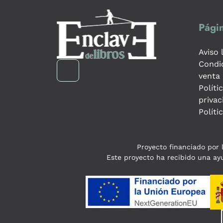
Págin
Aviso 
Condi
venta
Políti
privac
Políti
Proyecto financiado por l
Este proyecto ha recibido una ayu