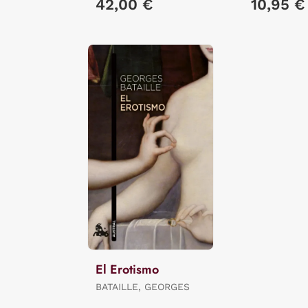
42,00 €
10,95 €
El Erotismo
BATAILLE, GEORGES