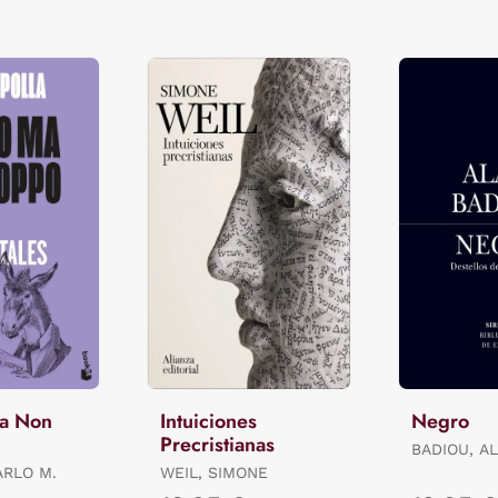
Ma Non
Intuiciones
Negro
Precristianas
BADIOU, AL
ARLO M.
WEIL, SIMONE