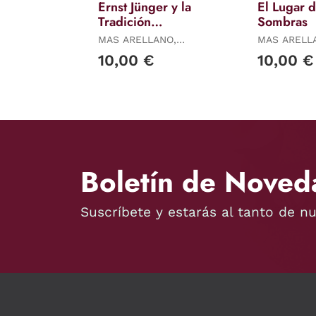
Ernst Jünger y la
El Lugar d
Tradición
Sombras
Sapiencial
MAS ARELLANO,
MAS ARELL
GUILLERMO
GUILLERMO
10,00 €
10,00 €
Boletín de Noved
Suscríbete y estarás al tanto de n