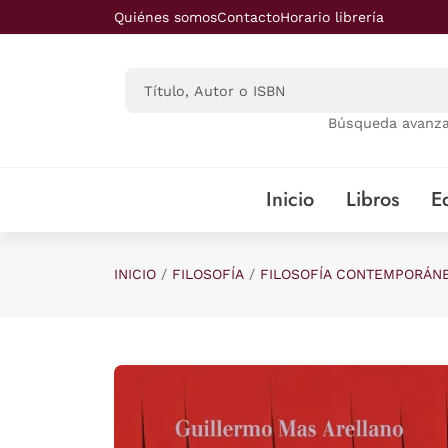
Saltar al contenido principal
Quiénes somos
Contacto
Horario librería
Búsqueda avanz
Inicio
Libros
Ed
INICIO
FILOSOFÍA
FILOSOFÍA CONTEMPORÁN