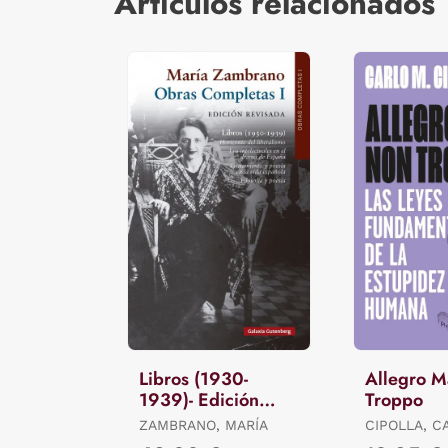
Artículos relacionados
Libros (1930-
Allegro 
1939)- Edición
Troppo
Revisada
ZAMBRANO, MARÍA
CIPOLLA, C