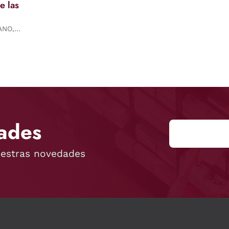
e las
ANO,
ades
uestras novedades