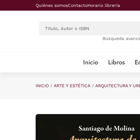
Saltar al contenido principal
Quiénes somos
Contacto
Horario librería
Búsqueda avanz
Inicio
Libros
Ed
INICIO
ARTE Y ESTÉTICA
ARQUITECTURA Y U