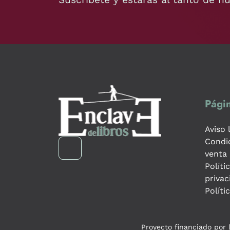
Págin
Aviso 
Condi
venta
Políti
privac
Políti
Proyecto financiado por l