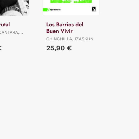
utal
Los Barrios del
Buen Vivir
CANTARA,
O
CHINCHILLA, IZASKUN
€
25,90 €