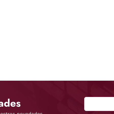
ades
uestras novedades