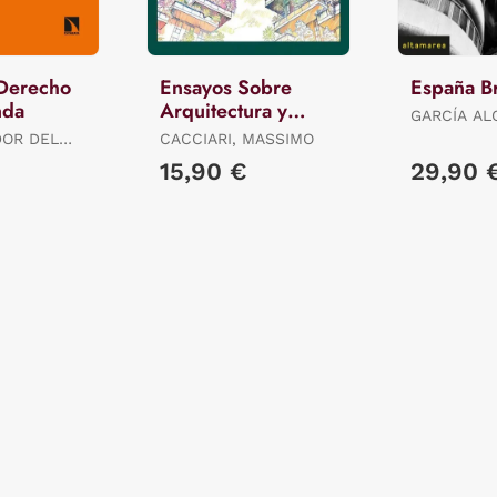
 Derecho
Ensayos Sobre
España Br
nda
Arquitectura y
GARCÍA AL
Filosofía
ALEJANDR
DOR DEL
CACCIARI, MASSIMO
.) ROBERTO
15,90 €
29,90 