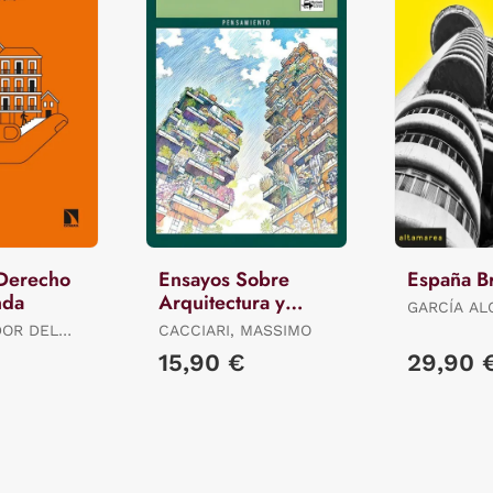
 Derecho
Ensayos Sobre
España Br
nda
Arquitectura y
GARCÍA AL
Filosofía
ALEJANDR
DOR DEL
CACCIARI, MASSIMO
.) ROBERTO
15,90 €
29,90 