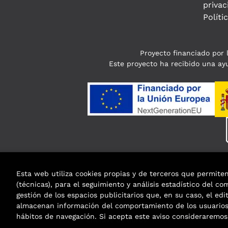
privac
Políti
Proyecto financiado por l
Este proyecto ha recibido una ayu
Esta web utiliza cookies propias y de terceros que permite
(técnicas), para el seguimiento y análisis estadístico del c
gestión de los espacios publicitarios que, en su caso, el edi
almacenan información del comportamiento de los usuarios 
hábitos de navegación. Si acepta este aviso considerarem
2026 ©
Enclave de libros
. Todos los Derechos R