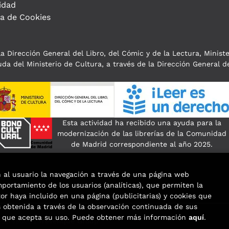
idad
ca de Cookies
a Dirección General del Libro, del Cómic y de la Lectura, Minist
da del Ministerio de Cultura, a través de la Dirección General de
Esta actividad ha recibido una ayuda para la
modernización de las librerías de la Comunidad
de Madrid correspondiente al año 2025.
n al usuario la navegación a través de una página web
omportamiento de los usuarios (analíticas), que permiten la
tor haya incluido en una página (publicitarias) y cookies que
obtenida a través de la observación continuada de sus
os que acepta su uso. Puede obtener más información
aquí
.
eservados |
Trevenque Group