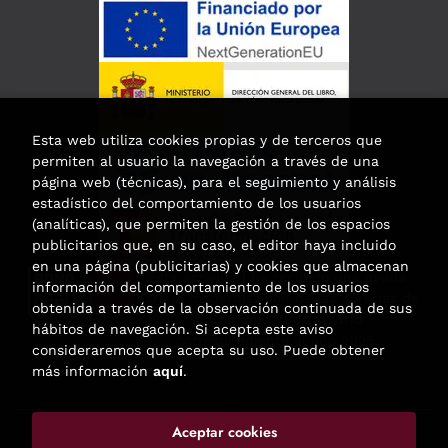
Esta web utiliza cookies propias y de terceros que
permiten al usuario la navegación a través de una
página web (técnicas), para el seguimiento y análisis
estadístico del comportamiento de los usuarios
(analíticas), que permiten la gestión de los espacios
publicitarios que, en su caso, el editor haya incluido
en una página (publicitarias) y cookies que almacenan
Esta actividad ha recibido una ayuda
información del comportamiento de los usuarios
para la modernización de las librerías de
obtenida a través de la observación continuada de sus
la Comunidad de Madrid
hábitos de navegación. Si acepta este aviso
correspondiente al año 2025.
consideraremos que acepta su uso. Puede obtener
más información
aquí
.
Aceptar cookies
2026 ©
Enclave de libros
. Todos los Derechos Reservados |