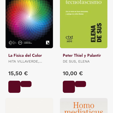
La Fisica del Color
Peter Thiel y Palantir
HITA VILLAVERDE,
DE SUS, ELENA
ENRIQUE F. / JIMÉNEZ
DEL BARCO JALDO,
15,50 €
10,00 €
LUIS MI