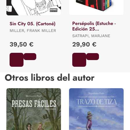
Persépolis (Estuche -
Sin City 05. (Cartoné)
Edición 25
MILLER, FRANK MILLER
Aniversario)
SATRAPI, MARJANE
39,50 €
29,90 €
Otros libros del autor