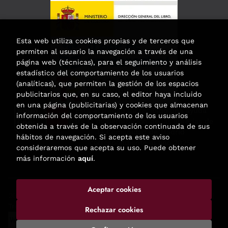
Esta web utiliza cookies propias y de terceros que
permiten al usuario la navegación a través de una
página web (técnicas), para el seguimiento y análisis
estadístico del comportamiento de los usuarios
(analíticas), que permiten la gestión de los espacios
publicitarios que, en su caso, el editor haya incluido
en una página (publicitarias) y cookies que almacenan
Esta actividad ha recibido una ayuda
información del comportamiento de los usuarios
para la modernización de las librerías de
obtenida a través de la observación continuada de sus
la Comunidad de Madrid
hábitos de navegación. Si acepta este aviso
correspondiente al año 2025.
consideraremos que acepta su uso. Puede obtener
más información
aquí
.
Aceptar cookies
2026 ©
Enclave de libros
. Todos los Derechos Reservados |
Trevenque Group
Rechazar cookies