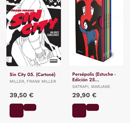
Persépolis (Estuche -
Sin City 05. (Cartoné)
Edición 25
MILLER, FRANK MILLER
Aniversario)
SATRAPI, MARJANE
39,50 €
29,90 €