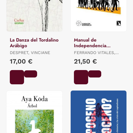
La Danza del Tordalino
Manual de
Arábigo
Independencia
Energética
DESPRET, VINCIANE
FERRANDO VITALES,
FERNANDO / MORALES
17,00 €
21,50 €
LÓPEZ, ISMAEL