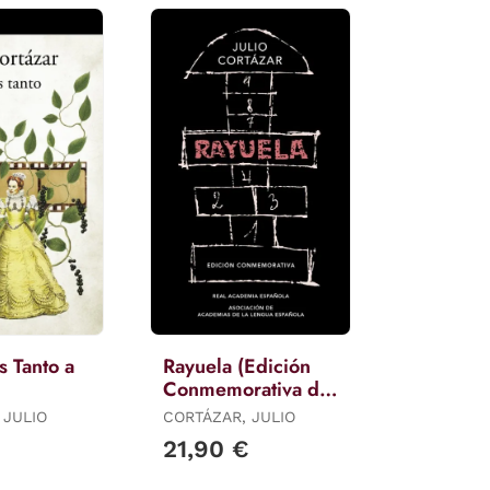
 Tanto a
Rayuela (Edición
Conmemorativa de
la Rae y la Asale)
 JULIO
CORTÁZAR, JULIO
€
21,90 €