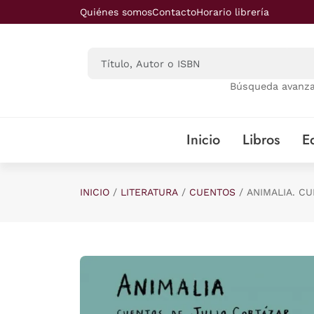
Saltar al contenido principal
Quiénes somos
Contacto
Horario librería
Búsqueda avanz
Inicio
Libros
Ed
INICIO
LITERATURA
CUENTOS
ANIMALIA. C