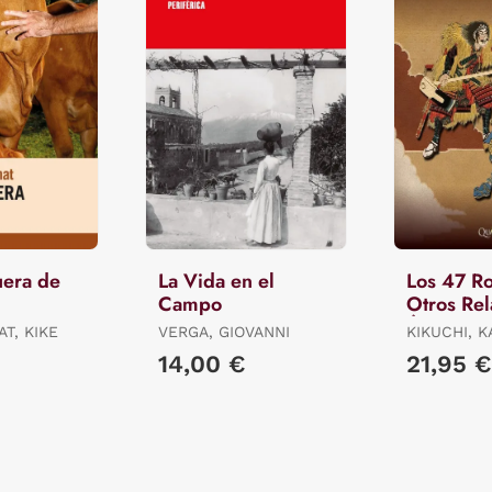
uera de
La Vida en el
Los 47 Ro
Campo
Otros Rel
Épicos d
AT, KIKE
VERGA, GIOVANNI
KIKUCHI, KA
MIYAMORI, 
14,00 €
21,95 €
OZAKI, YE
/ MITFORD,