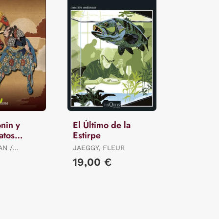
nin y
El Último de la
atos
Estirpe
e Samuráis
N /
JAEGGY, FLEUR
ASATARO /
19,00 €
I THEODORA
 A.B.