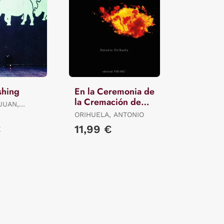
shing
En la Ceremonia de
la Cremación de
JUAN,
Antonio Orihuela
ORIHUELA, ANTONIO
€
11,99 €