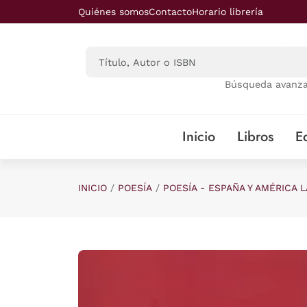
Saltar al contenido principal
Quiénes somos
Contacto
Horario librería
Búsqueda avanz
Inicio
Libros
Ed
INICIO
POESÍA
POESÍA - ESPAÑA Y AMÉRICA L