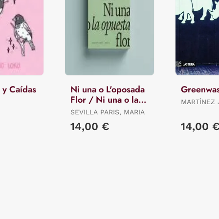
 y Caídas
Ni una o L'oposada
Greenwa
Flor / Ni una o la
MARTÍNEZ 
Opuesta Flor.
ALICIA ES.
SEVILLA PARIS, MARIA
14,00 €
14,00 