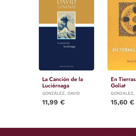
La Canción de la
En Tierra
Luciérnaga
Goliat
GONZÁLEZ, DAVID
GONZALEZ,
11,99 €
15,60 €