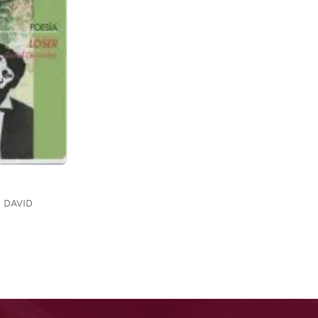
 DAVID
€