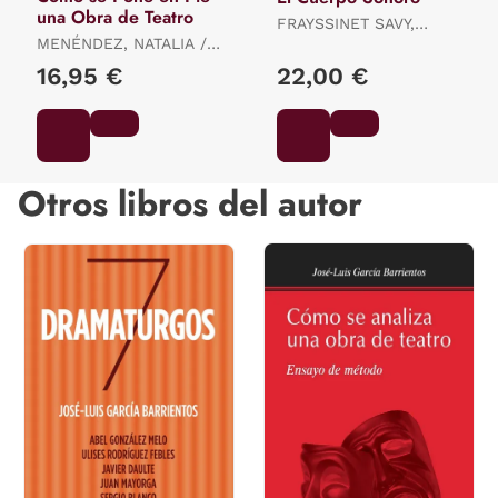
una Obra de Teatro
FRAYSSINET SAVY,
MENÉNDEZ, NATALIA /
CORINNE
VALENCIANO, PILAR /
16,95 €
22,00 €
AMESTOY, AINHOA /
BARCELO, ANA /
HERMIDA, CRISTINA /
SAZ, VA
Otros libros del autor