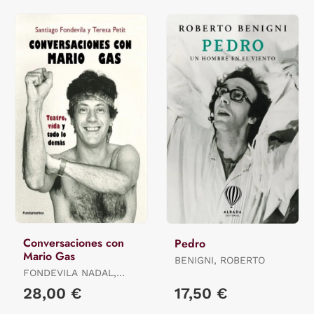
Conversaciones con
Pedro
Mario Gas
BENIGNI, ROBERTO
FONDEVILA NADAL,
SANTIAGO / PETIT
28,00 €
17,50 €
BOZZO, TERESA