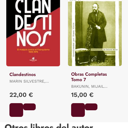
Obras Completas
Clandestinos
Tomo 7
MARIN SILVESTRE,
DOLORS
BAKUNIN, MIJAIL
ALEKSANDROVICH /
22,00 €
15,00 €
MINTZ, FRANK / MARIN
I SILVESTRE, DOLORS
Otros libros del autor