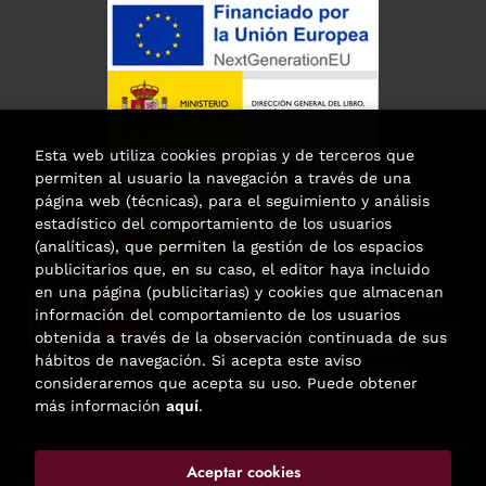
Esta web utiliza cookies propias y de terceros que
permiten al usuario la navegación a través de una
página web (técnicas), para el seguimiento y análisis
estadístico del comportamiento de los usuarios
(analíticas), que permiten la gestión de los espacios
publicitarios que, en su caso, el editor haya incluido
en una página (publicitarias) y cookies que almacenan
Esta actividad ha recibido una ayuda
información del comportamiento de los usuarios
para la modernización de las librerías de
obtenida a través de la observación continuada de sus
la Comunidad de Madrid
hábitos de navegación. Si acepta este aviso
correspondiente al año 2025.
consideraremos que acepta su uso. Puede obtener
más información
aquí
.
Aceptar cookies
2026 ©
Enclave de libros
. Todos los Derechos Reservados |