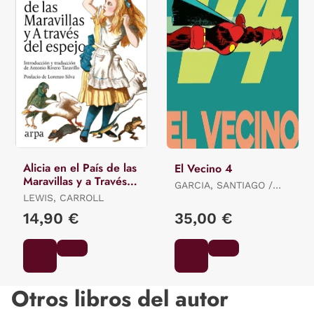
Alicia en el País de las
El Vecino 4
Maravillas y a Través
GARCIA, SANTIAGO /
del Espejo
LEWIS, CARROLL
PEREZ, PEPO
14,90 €
35,00 €
Otros libros del autor