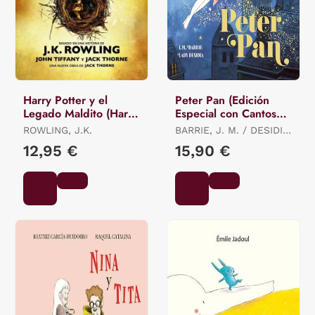
Harry Potter y el
Peter Pan (Edición
Legado Maldito (Harry
Especial con Cantos
Potter 8)
Tintados)
ROWLING, J.K.
BARRIE, J. M. / DESIDIA,
LADY
12,95 €
15,90 €