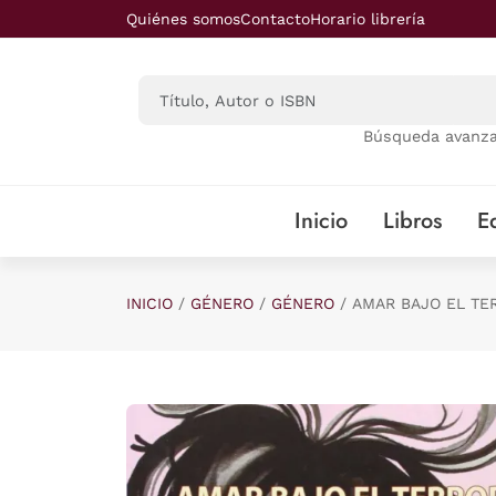
Saltar al contenido principal
Quiénes somos
Contacto
Horario librería
Búsqueda avanz
Inicio
Libros
Ed
INICIO
GÉNERO
GÉNERO
AMAR BAJO EL TE