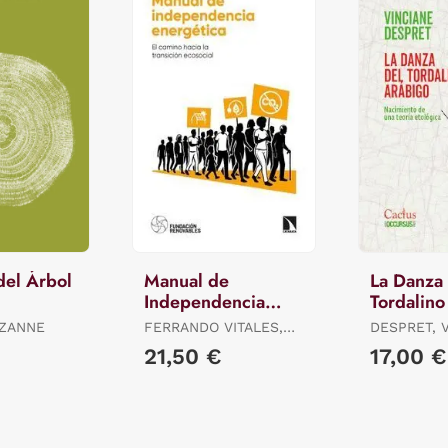
del Árbol
Manual de
La Danza
Independencia
Tordalino
Energética
UZANNE
FERRANDO VITALES,
DESPRET, 
FERNANDO / MORALES
21,50 €
17,00 €
LÓPEZ, ISMAEL