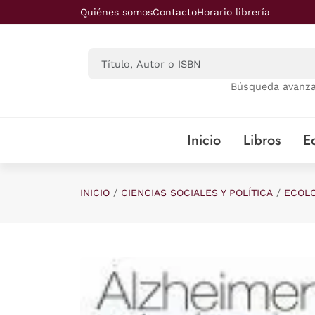
Saltar al contenido principal
Quiénes somos
Contacto
Horario librería
Búsqueda avanz
Inicio
Libros
Ed
INICIO
CIENCIAS SOCIALES Y POLÍTICA
ECOLO