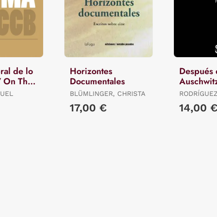
ral de lo
Horizontes
Después 
// On The
Documentales
Auschwit
 Of The
GUEL
BLÜMLINGER, CHRISTA
RODRÍGUEZ,
17,00 €
14,00 