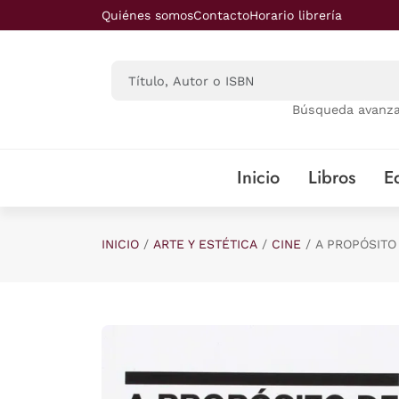
Saltar al contenido principal
Quiénes somos
Contacto
Horario librería
Búsqueda avanz
Inicio
Libros
Ed
INICIO
ARTE Y ESTÉTICA
CINE
A PROPÓSITO