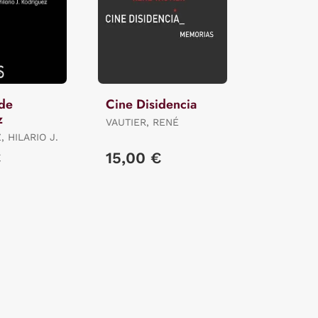
de
Cine Disidencia
z
VAUTIER, RENÉ
 HILARIO J.
€
15,00 €