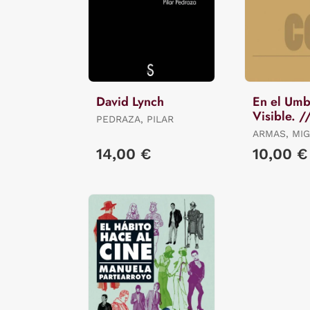
David Lynch
En el Umb
Visible. 
PEDRAZA, PILAR
Threshold
ARMAS, MI
Visible
14,00 €
10,00 €