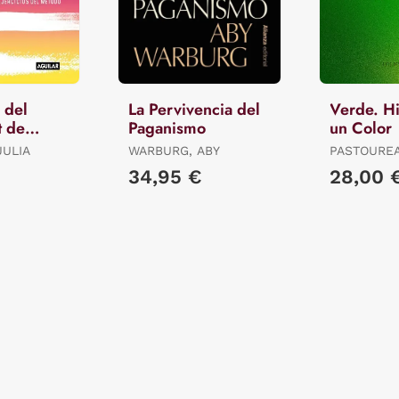
 del
La Pervivencia del
Verde. Hi
t de
Paganismo
un Color
tas
JULIA
WARBURG, ABY
PASTOUREA
34,95 €
28,00 