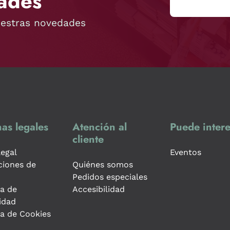
ades
uestras novedades
as legales
Atención al
Puede intere
cliente
legal
Eventos
ciones de
Quiénes somos
Pedidos especiales
ca de
Accesibilidad
idad
ca de Cookies