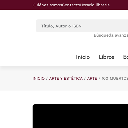
Saltar al contenido principal
Quiénes somos
Contacto
Horario librería
Búsqueda avanz
Inicio
Libros
Ed
INICIO
ARTE Y ESTÉTICA
ARTE
100 MUERTO