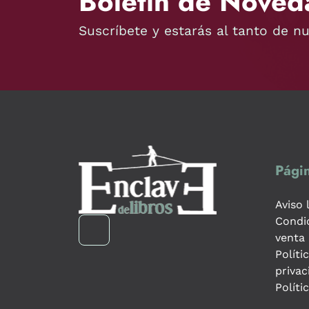
Boletín de Noved
Suscríbete y estarás al tanto de n
Págin
Aviso 
Condi
venta
Políti
privac
Políti