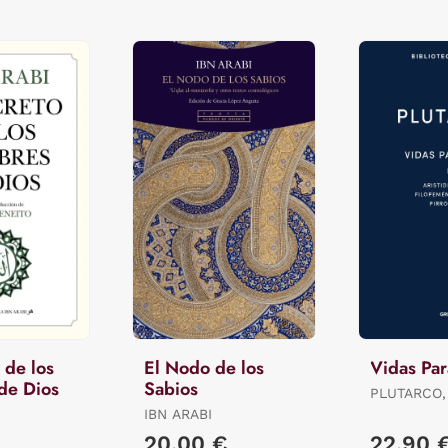
 de los
El Nodo de los
Vidas Par
de Dios
Sabios
PLUTARCO,
IBN ARABI
20,00 €
22,90 