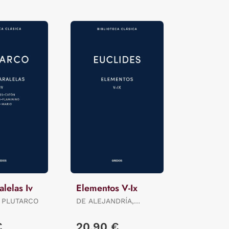
alelas Iv
Elementos V-Ix
 PLUTARCO
DE ALEJANDRÍA,
EUCLIDES
€
20,90 €