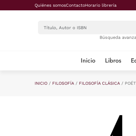
Saltar al contenido principal
Quiénes somos
Contacto
Horario librería
Búsqueda avanz
Inicio
Libros
Ed
INICIO
FILOSOFÍA
FILOSOFÍA CLÁSICA
POÉT