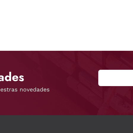
ades
uestras novedades