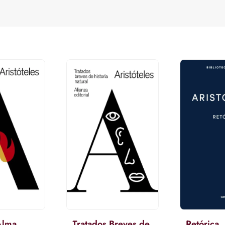
Alma
Tratados Breves de
Retórica