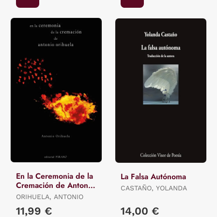
En la Ceremonia de la
La Falsa Autónoma
Cremación de Antonio
CASTAÑO, YOLANDA
Orihuela
ORIHUELA, ANTONIO
11,99 €
14,00 €