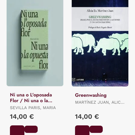
Ni una o L'oposada
Greenwashing
Flor / Ni una o la
MARTÍNEZ JUAN, ALICIA
Opuesta Flor.
SEVILLA PARIS, MARIA
ES.
14,00 €
14,00 €