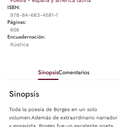
Poesía - españa y américa latina
ISBN:
978-84-663-4581-1
Páginas:
656
Encuadernación:
Rústica
Sinopsis
Comentarios
Sinopsis
Toda la poesía de Borges en un solo
volumen.Además de extraordinario narrador
y ensayista, Borges fue un excelente poeta.