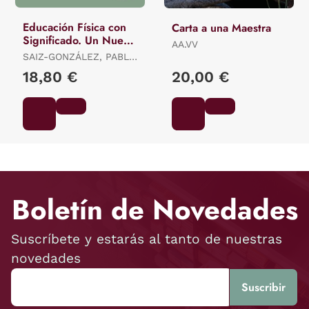
Educación Física con
Carta a una Maestra
Significado. Un Nuevo
AA.VV
Horizonte Educativo
SAIZ-GONZÁLEZ, PABLO
/ FERNÁNDEZ-RÍO,
18,80 €
20,00 €
JAVIER
Boletín de Novedades
Suscríbete y estarás al tanto de nuestras
novedades