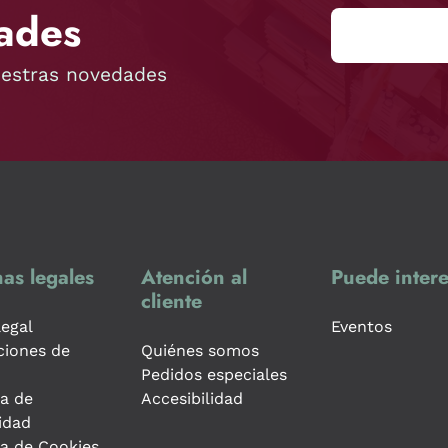
ades
uestras novedades
as legales
Atención al
Puede intere
cliente
legal
Eventos
ciones de
Quiénes somos
Pedidos especiales
ca de
Accesibilidad
idad
ca de Cookies