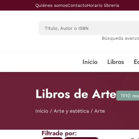
Saltar al contenido principal
Quiénes somos
Contacto
Horario librería
Búsqueda avanz
Inicio
Libros
Ed
Libros de Arte
1910 res
Inicio
Arte y estética
Arte
Filtrado por: