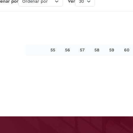
enar por
Ver
55
56
57
58
59
60